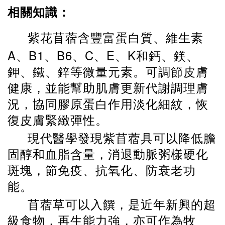
相關知識：
紫花苜蓿含豐富蛋白質、維生素
A
B1
B6
C
E
K
、
、
、
、
、
和鈣、鎂、
鉀、鐵、鋅等微量元素。可調節皮膚
健康，並能幫助肌膚更新代謝調理膚
況，協同膠原蛋白作用淡化細紋，恢
復皮膚緊緻彈性。
現代醫學發現紫苜蓿具可以降低膽
固醇和血脂含量，消退動脈粥樣硬化
斑塊，節免疫、抗氧化、防衰老功
能。
苜蓿草可以入饌，是近年新興的超
級食物，再生能力強，亦可作為牧