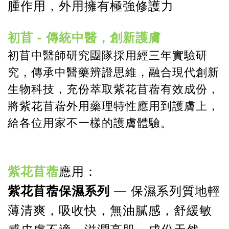
腫作用，外用
擁有極強修護力
初苜 - 傳統中醫，創新護膚
初苜中醫師研究團隊採用經三年實驗研
究，傳承中醫藥辨證思維，融合現代創新
生物科技，充份萃取紫花苜蓿有效成份，
將
紫花苜蓿
外用藥理特性應用到護膚上，
給各位用家不一樣的護膚體驗。
紫花苜蓿
應用：
—
紫花苜蓿保濕系列
保濕系列
質地輕
薄清爽，吸收快，無油膩感，舒緩敏