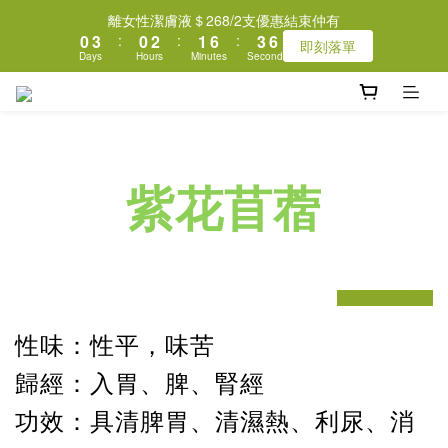
7
7
1
1
4
4
1
1
3
3
2
2
7
7
4
4
離女性潔膚液＄268/2支優惠結束仲有
離女性潔膚液＄268/2支優惠結束仲有
6
6
0
0
3
3
:
:
0
0
2
2
:
:
1
1
6
6
:
:
3
3
即刻落單
即刻落單
9
9
Days
Days
Hours
Hours
Minutes
Minutes
Seconds
Seconds
5
5
2
2
1
1
0
0
5
5
2
2
8
8
9
4
4
1
1
0
0
4
4
1
1
7
7
9
8
3
3
0
0
3
3
0
0
🆕 新會員首單免運費 🆕 註冊會員賺積分 積分可以當錢使
6
9
6
8
7
9
2
2
2
2
5
8
5
7
6
8
1
1
1
1
4
7
4
6
5
7
0
0
0
0
🔥激抵優惠🔥漢方祛痘淡印露🌟低至43折🌟
9
3
6
3
5
4
9
6
紫花苜蓿
8
2
5
2
4
3
8
5
7
1
4
1
3
2
7
4
離女性潔膚液＄268/2支優惠結束仲有
6
0
3
:
0
2
:
1
6
:
3
即刻落單
Days
Hours
Minutes
Seconds
5
prev
2
1
0
5
2
next
4
1
0
4
1
3
0
3
0
2
性味：性平，味苦
2
1
1
歸經：入胃、脾、腎經
0
0
功效：具清脾胃、清濕熱、利尿、消