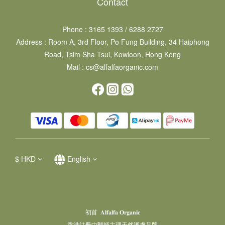
Contact
Phone : 3165 1393 / 6288 2727
Address : Room A, 3rd Floor, Po Fung Building, 34 Haiphong
Road, Tsim Sha Tsui, Kowloon, Hong Kong
Mail : cs@alfalfaorganic.com
$
HKD
English
初苜 𝐀𝐥𝐟𝐚𝐥𝐟𝐚 𝐎𝐫𝐠𝐚𝐧𝐢𝐜
香港註冊中醫師主理天然護膚品牌