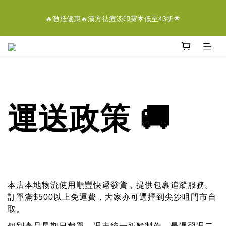
5
7
5
6
6
7
9
3
1
3
1
2
2
3
5
9
離女性潔膚液＄268/2支優惠結束仲有
4
6
4
5
5
6
8
2
🔥激抵優惠🔥漢方祛痘淡印露🌟低至43折🌟
0
2
:
0
1
:
1
2
:
4
8
3
5
3
4
4
5
7
即刻落單
1
Days
Hours
Minutes
Seconds
1
0
0
1
3
7
2
4
2
3
3
4
6
0
0
0
2
6
1
3
1
2
2
3
5
9
離女性潔膚液＄268/2支優惠結束仲有
1
5
0
2
:
0
1
:
1
2
:
4
8
即刻落單
0
4
Days
Hours
Minutes
Seconds
1
0
0
1
3
7
3
0
0
2
6
2
1
5
1
運送政策 🚚
0
4
0
3
2
1
0
​本店本地物流使用順豐快遞發貨，提供包裹追蹤服務。
訂單滿$500以上免運費，大家亦可選擇到尖沙咀門市自
取。