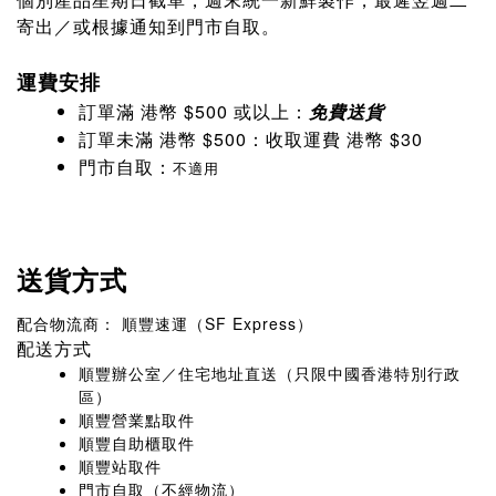
個別產品星期日截單，週末統一新鮮製作，最遲翌週二
寄出／或根據通知到門市自取。
運費安排
訂單滿 港幣 $500 或以上：
免費送貨
訂單未滿 港幣 $500：收取運費 港幣 $30
門市自取：
不適用
送貨方式
配合物流商： 順豐速運（SF Express）
配送方式
順豐辦公室／住宅地址直送（只限中國香港特別行政
區）
順豐營業點取件
順豐自助櫃取件
順豐站取件
門市自取（不經物流）