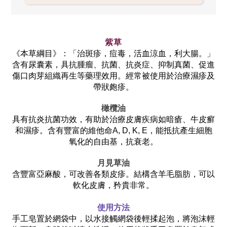
紫草
《本草綱目》：「治斑疹，痘毒，活血涼血，利大腸。」
含有尿囊素，具抗腫瘤、抗菌、抗炎症、抑制真菌、促進
傷口肉芽組織再生等藥理效用。經常被使用於治療濕疹及
帶狀皰疹。
橄欖油
具有抗炎抗菌功效，有助於治療皮膚疾病如暗瘡、牛皮癬
和濕疹
。含有豐富的維他命A, D, K, E，能抵抗產生細胞
氧化的自由基，抗衰老。
月見草油
含豐富亞麻酸，可改善各類皮疹。結構含羊毛脂肪，可以
軟化皮膚，矜貴非常。
使用方法
手工皂置於網袋中，以水接觸網袋後輕揉起泡，將泡沫輕