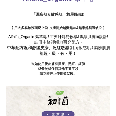
「濕疹
肌
&敏感肌」救星降臨!!
【 用太多易敏洗面奶？😱 皮膚開始越變越差&越來越易過敏
!? 】
Alfalfa_Organic 紫草皂 ! 主要針對
易敏感&濕疹肌膚而設計!
註冊中醫師傾力研究配方~
中草配方溫和舒緩皮疹、泛紅敏感
對抗敏感肌&濕疹肌膚
都
超・級・有・用！
※如使用後皮膚有搔癢、泛紅、紅腫
或發炎或任何其他不適症狀
請立即停止使用並就醫。