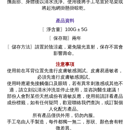
撫面部、身體後以清水洗淨。使用後將手工皂置於皂架或
將起泡網掛懸掛晾乾。
產品資料
〖
淨含量〗100G ± 5G 
〖
保存期〗兩年
〖
儲存方法〗請置於陰涼處，避免陽光直射，保存不當會
影響壽命。
注意事項
使用前在耳背位置先進行皮膚敏感測試。皮膚易過敏者，
必須先進行皮膚敏感測試。
使用時應避免接觸傷口及眼睛，若有異常刺激感或其他不
適，請立刻以清水沖洗並停止使用，並咨詢醫生建議！
部份人會對某些天然成份有過敏反應，使用前請詳看產品
成份標籤，如有任何疑問，歡迎聯絡我們查詢，或訂製個
人化配方產品。
所有產品僅供外用，切勿內服。
手工皂由人手製造，每件都獨一無二，形狀、顏色會有輕
微差異。