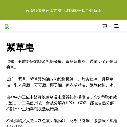
5
7
5
7
8
5
8
4
1
3
1
3
4
1
4
離女性潔膚液＄268/2支優惠結束仲有
4
6
4
6
7
4
7
3
🔥激抵優惠🔥漢方祛痘淡印露🌟低至43折🌟
0
2
:
0
2
:
3
0
:
3
9
3
5
3
5
6
3
6
即刻落單
2
Days
Hours
Minutes
Seconds
1
1
2
2
8
2
4
2
4
5
2
5
1
0
0
1
1
7
1
3
1
3
4
1
4
離女性潔膚液＄268/2支優惠結束仲有
0
0
0
6
0
2
:
0
2
:
3
0
:
3
9
即刻落單
5
Days
Hours
Minutes
Seconds
1
1
2
2
8
4
紫草皂
0
0
1
1
7
3
0
0
6
2
5
功效：有助舒緩濕疹及乾燥發癢、緩解皮膚炎、過敏，促進傷口
1
4
癒合。
0
3
2
成份：紫草、紫草浸泡油（初榨橄欖油）、甜杏仁油、月見草
1
油、乳木果脂、可可脂、椰子油、薰衣草精油、氫氧化鈉、水。
0
由𝑨𝒍𝒇𝒂𝒍𝒇𝒂三位中醫師以紫草浸泡優質初榨橄欖油，充份萃取有效
成份。手工皂使用後，會被分解為H2O、CO2，能被自然分解，
不對水中生物與環境造成污染。
不含酒精／人造香料色素／礦物油／化學防腐劑／微膠珠／拒絕
動物測試