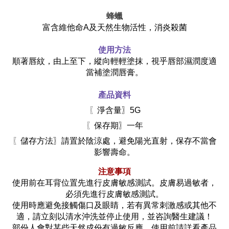
蜂蠟
富含維他命A及天然生物活性，消炎殺菌
使用方法
順著唇紋，由上至下，縱向輕輕塗抹，視乎唇部濕潤度適
當補塗潤唇膏。
產品資料
〖
淨含量〗5G
〖
保存期〗一年
〖
儲存方法〗請置於陰涼處，避免陽光直射，保存不當會
影響壽命。
注意事項
使用前在耳背位置先進行皮膚敏感測試。皮膚易過敏者，
必須先進行皮膚敏感測試。
使用時應避免接觸傷口及眼睛，若有異常刺激感或其他不
適，請立刻以清水沖洗並停止使用，並咨詢醫生建議！
部份人會對某些天然成份有過敏反應，使用前請詳看產品