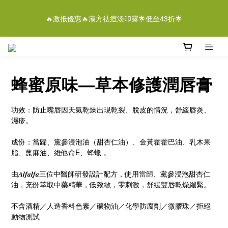
5
7
5
8
7
0
0
0
1
3
1
6
4
6
6
3
離女性潔膚液＄268/2支優惠結束仲有
4
6
4
9
7
9
9
6
🔥激抵優惠🔥漢方祛痘淡印露🌟低至43折🌟
0
2
:
0
5
:
3
5
:
5
2
3
5
3
8
6
8
8
5
即刻落單
Days
Hours
Minutes
Seconds
1
4
2
4
4
1
2
4
2
7
5
7
7
4
0
3
1
3
3
0
1
3
1
6
4
6
6
3
離女性潔膚液＄268/2支優惠結束仲有
2
0
2
2
0
2
:
0
5
:
3
5
:
5
2
即刻落單
1
1
1
Days
Hours
Minutes
Seconds
1
4
2
4
4
1
0
0
0
蜂蜜原味—草本修護潤唇膏
0
3
1
3
3
0
2
0
2
2
1
1
1
功效：防止嘴唇因天氣乾燥出現乾裂、脫皮的情況，舒緩唇炎、
0
0
0
濕疹。
成份：當歸、黨參浸泡油（甜杏仁油）、金黃藿藿巴油、乳木果
脂、蓖麻油、維他命E、蜂蠟 。
由𝑨𝒍𝒇𝒂𝒍𝒇𝒂三位中醫師研發設計配方，使用當歸、黨參浸泡甜杏仁
油，充份萃取中藥精華，低致敏，零刺激，舒緩雙唇乾燥繃緊。
不含酒精／人造香料色素／礦物油／化學防腐劑／微膠珠／拒絕
動物測試