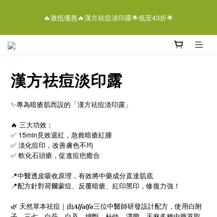
5
8
5
5
6
8
8
4
1
4
1
1
2
4
4
離女性潔膚液＄268/2支優惠結束仲有
4
7
4
4
5
7
7
3
🔥激抵優惠🔥漢方祛痘淡印露🌟低至43折🌟
0
3
:
0
0
:
1
3
:
3
9
3
6
3
3
4
6
6
即刻落單
2
日
時
分
秒
2
0
2
2
8
2
5
2
2
3
5
5
1
1
1
1
7
1
4
1
1
2
4
4
離女性潔膚液＄268/2支優惠結束仲有
0
0
0
0
6
0
3
:
0
0
:
1
3
:
3
9
即刻落單
5
日
時
分
秒
2
0
2
2
8
4
漢方祛痘淡印露
1
1
1
7
3
0
0
0
6
2
5
✨專為暗瘡肌而設的「漢方祛痘淡印露」
1
4
0
3
🔥 三大功效：
2
✅ 15min見效退紅，急救暗瘡紅腫
1
✅ 淡化痘印，改善膚色不均
0
✅ 軟化石頭瘡，促進痘疤癒合
📍中醫透皮吸收原理，有效將中藥成分直達肌底
📍配方針對荷爾蒙痘、反覆暗瘡、紅印黑印，修復力強！
🌿 天然草本祛痘｜由𝑨𝒍𝒇𝒂𝒍𝒇𝒂三位中醫師研發設計配方，使用白附
子、三七、白蘞、白及、續斷、杜仲、澤蘭、天麻多種中藥萃取