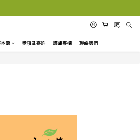
落單
落單
藥本源
獎項及嘉許
護膚專欄
聯絡我們