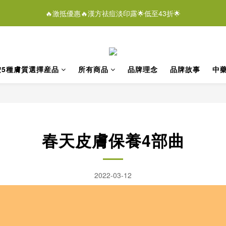
3
0
1
0
3
3
5
3
7
8
7
0
2
:
0
7
:
4
5
:
4
7
🔥激抵優惠🔥漢方祛痘淡印露🌟低至43折🌟
潔膚液＄268/2支優惠結束仲有
2
0
2
即刻
2
4
2
9
6
7
6
9
日
時
分
秒
1
6
3
4
3
6
1
1
1
3
1
8
5
6
5
8
0
5
2
3
2
5
0
0
0
2
:
0
7
:
4
5
:
4
7
潔膚液＄268/2支優惠結束仲有
即刻
4
1
2
1
4
日
時
分
秒
1
6
3
4
3
6
3
0
1
0
3
0
5
2
3
2
5
2
0
2
按5種膚質選擇産品
所有商品
​​​​品牌理念
​​​​品牌故事
中
4
1
2
1
4
1
1
3
0
1
0
3
0
0
2
0
2
1
1
0
0
春天皮膚保養4部曲
2022-03-12