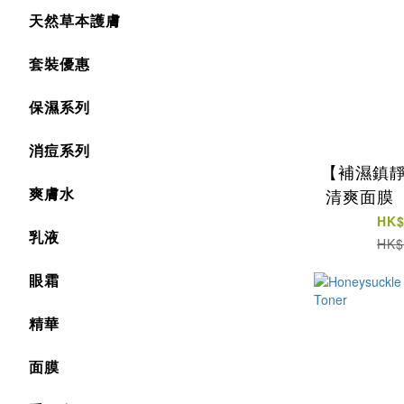
天然草本護膚
套裝優惠
保濕系列
消痘系列
【補濕鎮靜
爽膚水
清爽面膜（
HK$
乳液
HK$
眼霜
精華
面膜