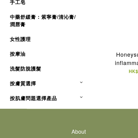
手工皂
中藥舒緩膏：紫寧膏/清沁膏/
潤唇膏
女性護理
Honeysu
按摩油
inflamm
洗髮防脫護髮
HK$
按膚質選擇
按肌膚問題選擇產品
About