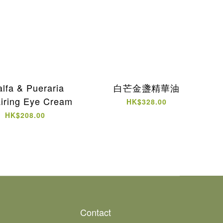
alfa & Pueraria
白芒金盞精華油
iring Eye Cream
HK$328.00
HK$208.00
Contact