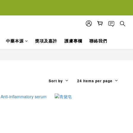
落單
落單
中藥本源
獎項及嘉許
護膚專欄
聯絡我們
Sort by
24 Items per page