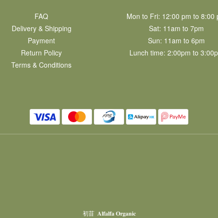
FAQ
Mon to Fri: 12:00 pm to 8:00
Delivery & Shipping
Sat: 11am to 7pm​
Payment
Sun: 11am to 6pm​
Return Policy
Lunch time: 2:00pm to 3:00
Terms & Conditions
初苜 𝐀𝐥𝐟𝐚𝐥𝐟𝐚 𝐎𝐫𝐠𝐚𝐧𝐢𝐜