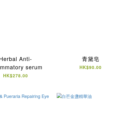
Herbal Anti-
青黛皂
lammatory serum
HK$90.00
HK$278.00