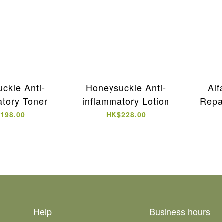
ckle Anti-
Honeysuckle Anti-
Alf
atory Toner
inflammatory Lotion
Repa
198.00
HK$228.00
Help
Business hours