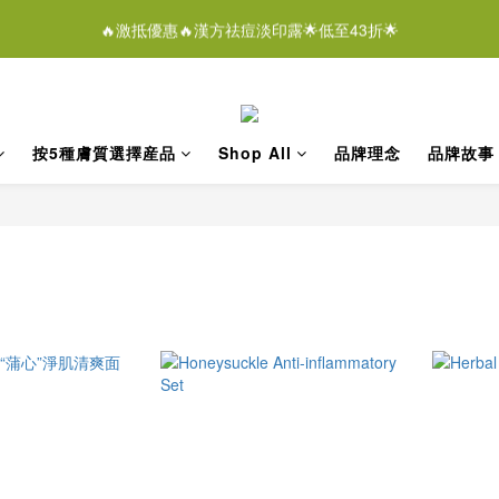
0
0
3
5
5
3
6
4
7
7
0
2
:
2
0
:
3
1
:
4
4
🔥激抵優惠🔥漢方祛痘淡印露🌟低至43折🌟
潔膚液＄268/2支優惠結束仲有
即刻
2
4
4
2
5
3
6
6
Days
Hours
Minutes
Seconds
1
1
2
0
3
3
1
3
3
1
4
2
5
5
0
0
1
2
2
0
2
:
2
0
:
3
1
:
4
4
潔膚液＄268/2支優惠結束仲有
即刻
0
1
1
Days
Hours
Minutes
Seconds
1
1
2
0
3
3
0
0
0
0
1
2
2
按5種膚質選擇産品
Shop All
​​​​品牌理念
​​​​品牌故事
0
1
1
0
0