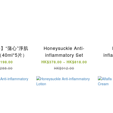
】“蒲心”淨肌
Honeysuckle Anti-
40ml*5片）
inflammatory Set
inf
198.00
HK$378.00 ~ HK$818.00
288.00
HK$912.00