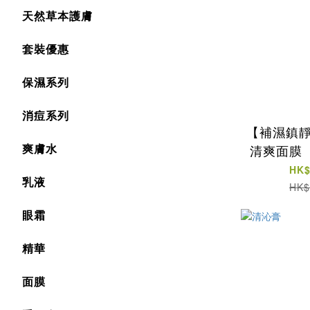
天然草本護膚
套裝優惠
保濕系列
消痘系列
【補濕鎮靜
爽膚水
清爽面膜（
HK$
乳液
HK$
眼霜
精華
面膜