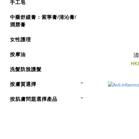
手工皂
中藥舒緩膏：紫寧膏/清沁膏/
潤唇膏
女性護理
按摩油
HK
洗髮防脫護髮
按膚質選擇
按肌膚問題選擇產品