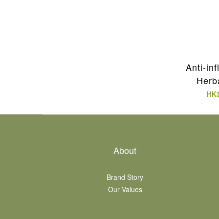
Anti-in
Herb
HK
About
Brand Story
Our Values