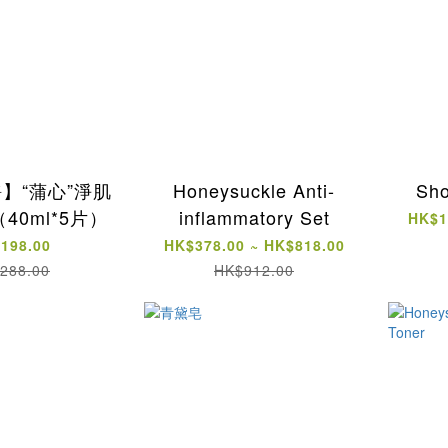
】“蒲心”淨肌
Honeysuckle Anti-
Sho
40ml*5片）
inflammatory Set
HK$1
198.00
HK$378.00 ~ HK$818.00
288.00
HK$912.00