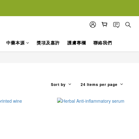
落單
落單
中藥本源
獎項及嘉許
護膚專欄
聯絡我們
Sort by
24 Items per page