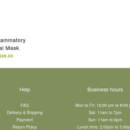
flammatory
al Mask
$98.00
Help
Business hours
FAQ
Mon to Fri: 12:00 pm to 8:00
Delivery & Shipping
Sat: 11am to 7pm​
Payment
Sun: 11am to 6pm​
Return Policy
Lunch time: 2:00pm to 3:00