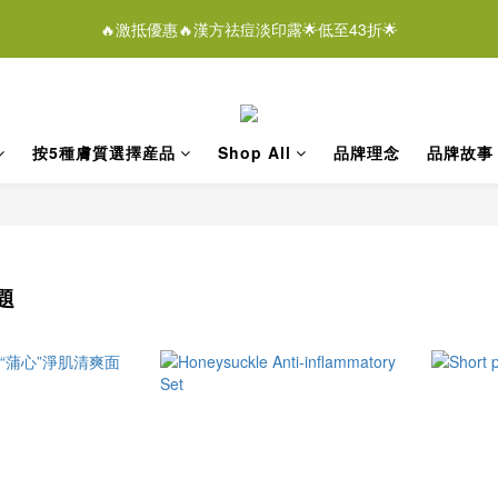
5
5
0
4
3
6
3
3
7
0
3
:
0
9
:
0
9
:
4
8
🔥激抵優惠🔥漢方祛痘淡印露🌟低至43折🌟
潔膚液＄268/2支優惠結束仲有
4
4
3
即刻
2
5
2
2
6
Days
Hours
Minutes
Seconds
2
8
8
3
7
3
3
2
1
4
1
1
5
9
1
7
7
2
6
2
2
1
0
3
:
0
9
:
0
9
:
4
8
潔膚液＄268/2支優惠結束仲有
即刻
0
6
6
1
5
Days
Hours
Minutes
Seconds
1
1
0
2
8
8
3
7
5
5
0
4
0
0
1
7
7
2
6
4
4
3
按5種膚質選擇産品
Shop All
​​​​品牌理念
​​​​品牌故事
0
6
6
1
5
3
3
2
5
5
0
4
2
2
1
4
4
3
1
1
0
3
3
2
0
0
2
2
1
1
1
0
題
0
0