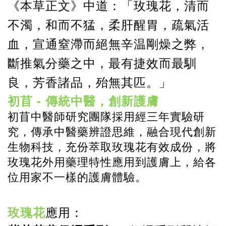
《本草正文》中道：「玫瑰花，清而
不濁，和而不猛，柔肝醒胃，疏氣活
血，宣通窒滯而絕無辛温剛燥之弊，
斷推氣分藥之中，最有捷效而最馴
良，芳香諸品，殆無其匹。」
-
初苜
傳統中醫，創新護膚
初苜中醫師研究團隊採用經三年實驗研
究，傳承中醫藥辨證思維，融合現代創新
生物科技，充份萃取玫瑰花有效成份，將
玫瑰
花外用藥理特性應用到護膚上，給各
位用家不一樣的護膚體驗。
玫瑰花
應用：