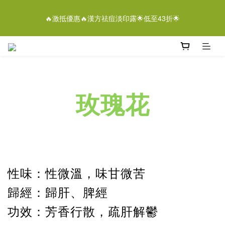
4
5
8
6
5
7
7
2
0
1
4
2
8
6
1
3
離女性潔膚液＄268/2支優惠結束仲有
3
4
7
5
9
4
6
6
1
🔥激抵優惠🔥漢方祛痘淡印露🌟低至43折🌟
0
3
:
1
7
:
5
0
:
2
2
3
6
4
8
3
5
即刻落單
5
0
日
時
分
秒
2
0
6
4
1
1
2
5
3
9
7
2
4
4
1
5
3
0
0
1
4
2
8
6
1
3
離女性潔膚液＄268/2支優惠結束仲有
3
0
4
2
0
3
:
1
7
:
5
0
:
2
2
即刻落單
3
1
日
時
分
秒
2
0
6
4
1
1
2
0
1
5
3
0
0
1
0
4
2
玫瑰花
0
3
1
2
0
1
0
性味：性微溫，
味甘微苦
歸經：
歸肝、脾經
功效：芳香行散，疏肝解鬱