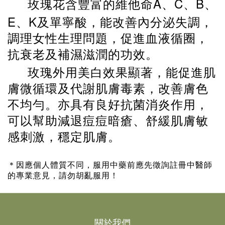
A
C
B
玫瑰花含豐富的維他命
、
、
、
E
K
、
及單寧酸，能改善內分泌失調，
調理女性生理問題，促進血液循圈，
抗衰老及補濕滋潤的功效。
玫瑰外用美白效果顯著，能促進肌
膚微循環及代謝肌膚毒素，改善膚色
不均勻。亦具有良好抗菌消炎作用，
可以幫助減退痘痘暗瘡、舒緩肌膚敏
感刺激，穩定肌膚。
＊因應個人體質不同，服用中藥前應先徵詢註冊中醫師
的專業意見，請勿胡亂服用！
關於我們