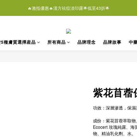
0
2
3
6
4
3
7
9
6
3
0
3
:
1
0
:
4
6
:
3
0
🔥激抵優惠🔥漢方祛痘淡印露🌟低至43折🌟
潔膚液＄268/2支優惠結束仲有
1
即刻
2
5
3
2
6
8
5
2
日
時
分
秒
2
0
3
5
2
0
1
4
2
1
5
7
4
1
1
2
4
1
0
3
:
1
0
:
4
6
:
3
0
潔膚液＄268/2支優惠結束仲有
即刻
0
1
3
0
日
時
分
秒
2
0
3
5
2
0
2
1
2
4
1
1
按5種膚質選擇産品
所有商品
​​​​品牌理念
​​​​品牌故事
中
0
1
3
0
0
0
2
1
0
紫花苜蓿
功效：深層滲透，保濕
成份：紫花苜蓿萃取物、葛
Ecocert 玫瑰純露、
物、精油乳化劑、水。