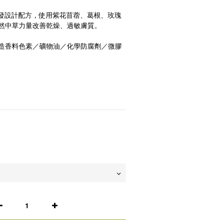
三位中醫師研發設計配方，使用紫花苜蓿、葛根、玫瑰
然中草力量改善乾燥、過敏膚質。
造香料色素／礦物油／化學防腐劑／微膠