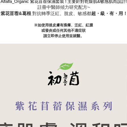
Alfalfa_Organic 紫花苜蓿保濕套裝 ! 主要針對乾燥肌&敏感肌而設計!
註冊中醫師傾力研究配方~
紫花苜蓿&葛根
對抗轉季泛紅、脫皮、敏感都
超・級・有・用
※如使用後皮膚有搔癢、泛紅、紅腫
或發炎或任何其他不適症狀
請立即停止使用並就醫。