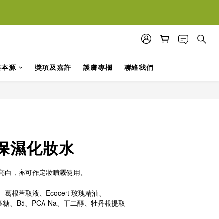
落單
落單
藥本源
獎項及嘉許
護膚專欄
聯絡我們
保濕化妝水
亮白，亦可作定妝噴霧使用。
根萃取液、Ecocert 玫瑰精油、
海藻糖、B5、PCA-Na、丁二醇、牡丹根提取