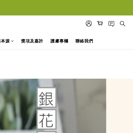
落單
落單
藥本源
獎項及嘉許
護膚專欄
聯絡我們