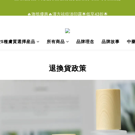
4
0
0
3
7
3
7
5
6
5
6
0
4
:
0
4
:
2
3
:
2
3
🔥激抵優惠🔥漢方祛痘淡印露🌟低至43折🌟
潔膚液＄268/2支優惠結束仲有
即刻
2
6
2
6
4
5
4
5
日
時
分
秒
3
3
1
2
1
2
1
5
1
5
3
4
3
4
2
2
0
1
0
1
0
4
:
0
4
:
2
3
:
2
3
潔膚液＄268/2支優惠結束仲有
即刻
1
1
0
日
時
分
秒
0
3
3
1
2
1
2
0
0
2
2
0
1
0
1
按5種膚質選擇産品
所有商品
​​​​品牌理念
​​​​品牌故事
中
1
1
0
0
0
0
退換貨政策