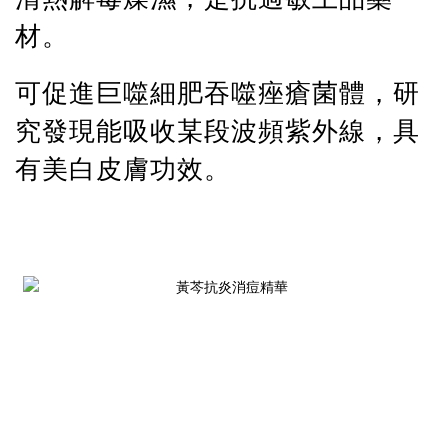
材。
可促進巨噬細肥吞噬痤瘡菌體，研
究發現能吸收某段波頻紫外線，具
有美白皮膚功效。