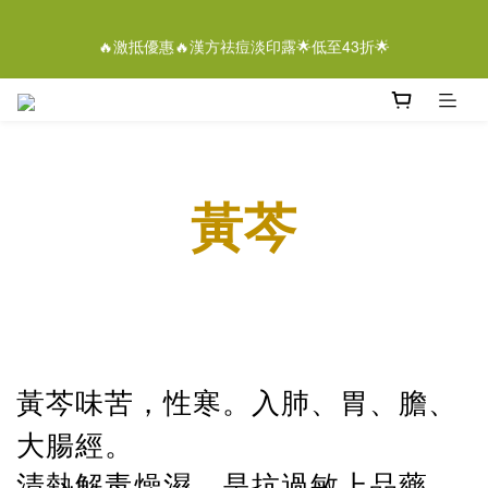
5
6
7
6
5
6
9
7
1
2
3
2
1
2
5
3
離女性潔膚液＄268/2支優惠結束仲有
4
5
6
5
4
5
8
6
🔥激抵優惠🔥漢方祛痘淡印露🌟低至43折🌟
0
1
:
2
1
:
0
1
:
4
2
3
4
5
4
3
4
7
5
即刻落單
日
時
分
秒
0
1
0
0
3
1
2
3
4
3
2
3
6
4
0
2
0
1
2
3
2
1
2
5
3
離女性潔膚液＄268/2支優惠結束仲有
1
0
1
:
2
1
:
0
1
:
4
2
即刻落單
0
日
時
分
秒
0
1
0
0
3
1
0
2
0
1
黃芩
0
黃芩味苦，性寒。入肺、胃、膽、
大腸經。
清熱解毒燥濕，是抗過敏上品藥