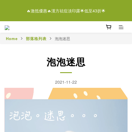
5
6
5
8
9
7
3
0
1
2
1
4
5
9
6
3
離女性潔膚液＄268/2支優惠結束仲有
4
5
4
7
8
9
6
2
🔥激抵優惠🔥漢方祛痘淡印露🌟低至43折🌟
0
1
:
0
3
:
4
8
:
5
2
3
4
3
6
7
8
5
即刻落單
1
日
時
分
秒
0
2
3
7
4
1
2
3
2
5
6
7
4
0
1
2
6
3
0
1
2
1
4
5
9
6
3
離女性潔膚液＄268/2支優惠結束仲有
0
1
5
2
0
1
:
0
3
:
4
8
:
5
2
即刻落單
0
4
1
日
時
分
秒
Home
部落格列表
泡泡迷思
0
2
3
7
4
1
3
0
1
2
6
3
0
2
0
1
5
2
1
泡泡迷思
0
4
1
0
3
0
2
1
2021-11-22
0