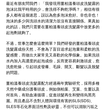
最近有朋友問我們：「我發現用
薑柏溫養頭皮洗髮露
的
泡沫比我平時用的少，會洗得不夠乾淨嗎？」相信有很
多人都有這個迷思，誤以為愈多泡沫愈好。非也非也！
泡沫的多少與洗頭水的清潔力並沒有直接關係。果真如
此的話，我們只需要在薑柏溫養頭皮洗髮露中放更多的
起泡劑就夠了。
不過，世事怎麼會這麼簡單？我們研發的薑柏溫養頭皮
洗髮露成份天然，不會為了盲目追求起泡量和柔軟的洗
髮感覺，而做出大家常見又喜歡的化學假象。如果洗頭
水內加入高濃度的起泡成份，反而更容易刺激頭皮，愈
洗愈乾燥，引起頭皮發癢、毛躁、開叉、斷髮以及脫髮
的問題。
薑柏溫養頭皮洗髮露配方經過
兩
年實驗研究，採用多種
天然中藥成分護養頭皮，例如側柏葉、艾葉、生薑以及
何首烏，有助血液循環，促進頭髮再生和變得烏黑亮
麗。而且產品不含對人體與環境有害的
SLS
(
SDS
)、
SLES
等石化界面活性劑及矽靈，不但可以清除污垢之