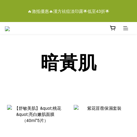
5
7
5
6
6
5
4
3
1
3
1
2
2
9
1
離女性潔膚液＄268/2支優惠結束仲有
4
6
4
5
5
4
3
2
🔥激抵優惠🔥漢方祛痘淡印露🌟低至43折🌟
9
0
2
:
0
1
:
1
8
:
0
3
5
3
4
4
3
即刻落單
2
1
日
時
分
秒
8
1
0
0
7
2
4
2
3
3
2
1
0
7
0
6
1
3
1
2
2
9
1
0
離女性潔膚液＄268/2支優惠結束仲有
6
5
9
0
2
:
0
1
:
1
8
:
0
即刻落單
5
4
日
時
分
秒
8
1
0
0
7
4
3
7
0
6
暗黃肌
3
2
6
5
2
1
5
4
1
0
4
3
0
3
2
2
1
1
0
0