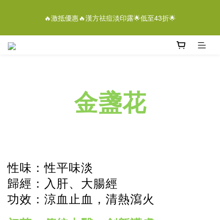
5
9
5
6
9
6
8
4
1
5
1
2
5
2
4
離女性潔膚液＄268/2支優惠結束仲有
4
8
4
5
8
5
7
3
🔥激抵優惠🔥漢方祛痘淡印露🌟低至43折🌟
0
4
:
0
1
:
4
9
:
1
3
3
7
3
4
7
4
6
即刻落單
2
日
時
分
秒
3
0
3
8
0
2
2
6
2
3
6
3
5
1
2
2
7
1
1
5
1
2
5
2
4
離女性潔膚液＄268/2支優惠結束仲有
0
1
1
6
0
0
4
:
0
1
:
4
9
:
1
3
即刻落單
0
0
5
日
時
分
秒
3
0
3
8
0
2
4
2
2
7
1
3
1
1
6
0
金盞花
2
0
0
5
1
4
0
3
2
1
0
性味：性平味淡
歸經：入肝、大腸經
功效：涼血止血，清熱瀉火