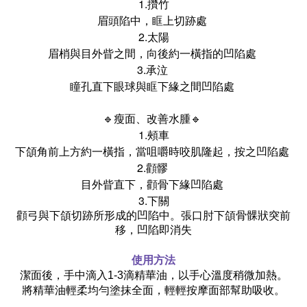
1.攢竹
眉頭陷中，眶上切跡處
2.太陽
眉梢與目外眥之間，向後約一橫指的凹陷處
3.承泣
瞳孔直下眼球與眶下緣之間凹陷處
🔹瘦面、改善水腫🔹
1.頰車
下頜角前上方約一橫指，當咀嚼時咬肌隆起，按之凹陷處
2.顴髎
目外眥直下，顴骨下緣凹陷處
3.下關
顴弓與下頜切跡所形成的凹陷中。張口肘下頜骨髁狀突前
移，凹陷即消失
使用方法
潔面後，手中滴入1-3滴精華油，以手心溫度稍微加熱。
將精華油輕柔均勻塗抹全面，
輕輕按摩面部幫助吸收。