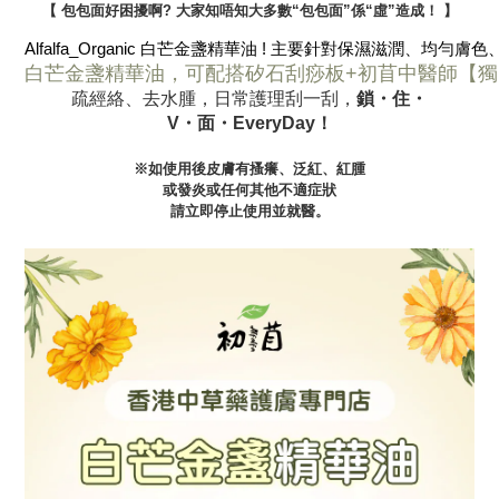
【 包包面好困擾啊
? 大家知唔知大多數“包包面”係“虛”造成！ 】
Alfalfa_Organic 白芒金盞精華油 ! 主要針對保濕滋潤、均勻
白芒金盞精華油，可配搭矽石刮痧板+初苜中醫師【獨
疏經絡、去水腫，日常護理刮一刮，
鎖
・
住
・
V・面
・EveryDay
！
※如使用後皮膚有搔癢、泛紅、紅腫
或發炎或任何其他不適症狀
請立即停止使用並就醫。