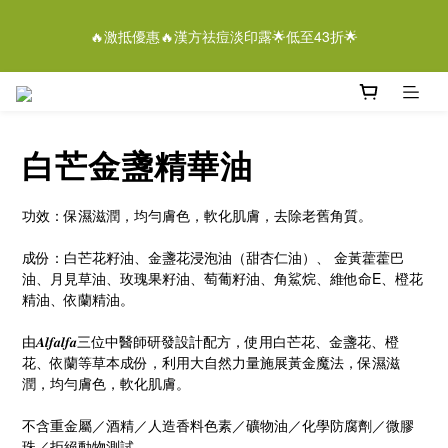
5
7
5
5
7
8
4
0
7
1
3
1
6
1
3
4
離女性潔膚液＄268/2支優惠結束仲有
4
6
4
9
4
6
7
3
6
🔥激抵優惠🔥漢方祛痘淡印露🌟低至43折🌟
0
2
:
0
5
:
0
2
:
3
3
5
3
8
3
5
6
即刻落單
2
5
日
時
分
秒
1
4
1
2
2
4
2
7
2
4
5
1
4
0
3
0
1
1
3
1
6
1
3
4
0
離女性潔膚液＄268/2支優惠結束仲有
3
2
0
0
2
:
0
5
:
0
2
:
3
即刻落單
2
1
日
時
分
秒
1
4
1
2
1
0
白芒金盞精華油
0
3
0
1
0
2
0
1
功效：保濕滋潤，均勻膚色，軟化肌膚，去除老舊角質。
0
成份：白芒花籽油、金盞花浸泡油（甜杏仁油）、 金黃藿藿巴
油、月見草油、玫瑰果籽油、萄葡籽油、角鯊烷、維他命E、橙花
精油、依蘭精油。
由𝑨𝒍𝒇𝒂𝒍𝒇𝒂三位中醫師研發設計配方，使用白芒花、金盞花、橙
花、依蘭等草本成份，利用大自然力量施展黃金魔法，保濕滋
潤，均勻膚色，軟化肌膚。
不含重金屬／酒精／人造香料色素／礦物油／化學防腐劑／微膠
珠／拒絕動物測試